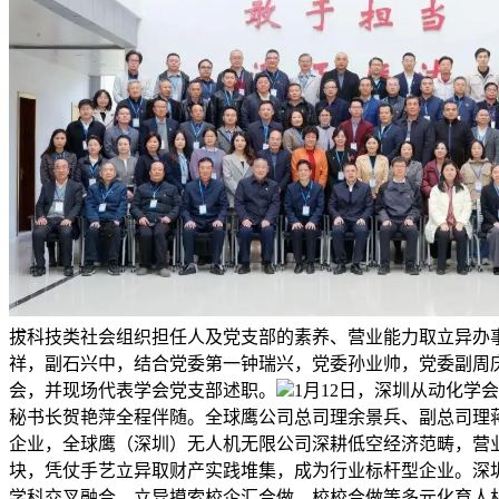
拔科技类社会组织担任人及党支部的素养、营业能力取立异办事
祥，副石兴中，结合党委第一钟瑞兴，党委孙业帅，党委副周庆
会，并现场代表学会党支部述职。
1月12日，深圳从动化
秘书长贺艳萍全程伴随。全球鹰公司总司理余景兵、副总司理
企业，全球鹰（深圳）无人机无限公司深耕低空经济范畴，营
块，凭仗手艺立异取财产实践堆集，成为行业标杆型企业。深
学科交叉融合，立异摸索校企汇合做、校校合做等多元化育人