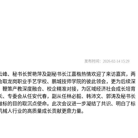
发布时间：2026-02-14 15:29
云峰、秘书长贺艳萍及副秘书长江嘉楷热情欢迎了来访嘉宾，两
会取龙岗职业手艺学校、鹏城技师学院的彼此领会，更为后续深
，鞭策产教深度融合、校企精准对接，为区域经济社会成长培育
长、专委会从任安代春，副从任林必毅、韩沛文、郭涛及秘书长
做标的目的取沉点使命。此次会议进一步凝结了共识、明白了标
机械人行业的高质量成长贡献更鼎力量。