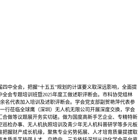
届四中全会，把握“十五五”规划的计谋要义取深远影响，全面提
全会专题培训班暨2025年度工做述职评断会。市科协党组林
0余名代表加入培训及述职评断会。学会党支部副贺艳萍代表参
伟一行莅临全球鹰（深圳）无人机无限公司开展深度交换，学会
汇合做等议题展开务实切磋。做为国度高新手艺企业、专精特新
空巡检办事、无人机执照培训及青少年无人机科普研学等多元板
准把握财产成长机缘，聚焦专业劣势拓展、人才培育质量提拔取
高本质手艺技强人才。交换中，三方依托深圳从动化学会平台资