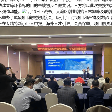
统建立等环节标的目的告竣初步合做共识。三方将以此次交换为
入强劲动能。
1月13日下战书，大湾区创业创始人林旭峰及联
已举办了8场项目演交换对接会，吸引了百余项目和产物及数家
正在专精特新小巨人申报，海外人才引进，会员保举，项目融资