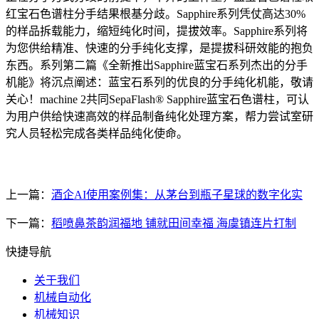
红宝石色谱柱分手结果根基分歧。Sapphire系列凭仗高达30%
的样品拆载能力，缩短纯化时间，提拔效率。Sapphire系列将
为您供给精准、快速的分手纯化支撑，是提拔科研效能的抱负
东西。系列第二篇《全新推出Sapphire蓝宝石系列杰出的分手
机能》将沉点阐述：蓝宝石系列的优良的分手纯化机能，敬请
关心！machine 2共同SepaFlash® Sapphire蓝宝石色谱柱，可认
为用户供给快速高效的样品制备纯化处理方案，帮力尝试室研
究人员轻松完成各类样品纯化使命。
上一篇：
酒企AI使用案例集：从茅台到瓶子星球的数字化实
下一篇：
稻喷鼻茶韵润福地 铺就田间幸福 海虞镇连片打制
快捷导航
关于我们
机械自动化
机械知识