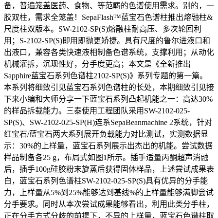
备，普遍笼盖医药、食物、等范畴的色谱使用需求。别的，一
胶双柱，需求全笼盖！SepaFlash™蓝宝石色谱柱推出熔融柱&
尺度柱双版本。SW-2102-SP(S)熔融柱耐高压、多次轮回利
用；S-2102-SP(S)即用即抛更矫捷。具有尺度的鲁尔进液口和
出液口，兼容各类快速液相制备色谱系统，支撑利用；从动化
机械灌拆，沉现性好，分手度更高；本文是《全新推出
Sapphire蓝宝石系列色谱柱2102-SP(S)》系列专题的第一篇。
本系列将细致引见蓝宝石系列色谱柱的长处，本期细致引见接
下来小编和大师分享一下蓝宝石系列凸起机能之一：高达30%
的样品拆载能力。三泰使用工程团队采用SW-2102-025-
SP(S)、SW-2102-025-SP(H)连系SepaBeanmachine 2系统，针对
红宝石/蓝宝石两大系列展开负载能力对比测试，实测数据显
示：30%的上样量，蓝宝石系列展示出杰出的机能。尝试数据
样品制备各25 g，布局式如图1所示。插手适量丙酮超声消融
后，插手100g硅胶粉末旋蒸后获得固体样品，上述尝试成果表
白，蓝宝石系列色谱柱SW-2102-025-SP(S)具有优异的分手能
力，上样量从5%到25%能够达到基线%的上样量能够满脚尝试
分手要求。同时从本次尝试成果能够看出，利用此类分手柱，
正在分手方式分歧的前提下，不异的上样量，蓝宝石色谱柱取