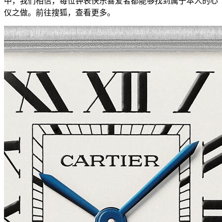
中，我们相信，每位钟表快乐喜爱者都能够找到属于本人的心
仪之做。前往搜狐，查看更多。