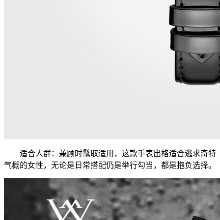
适合人群：兼顾时髦取适用，这款手表出格适合逃求奇特
气概的女性，无论是日常搭配仍是举行勾当，都是抱负选择。