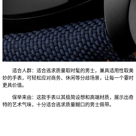
适合人群：适合逃求质量取时髦的男士，兼具适用性取美
妙的手表，可轻松应对商务、休闲等分歧场景，让每一个霎时
更具价值。
保举来由：这款手表以其极简设想和高端材质，展示出奇
特的艺术气味，十分适合逃求质量糊口的男士佩带。