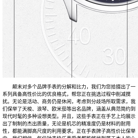
颠末对多个品牌手表的分解和比力，我们为您拾掇出了一
系列具备高性价比的优良格式，帮您正在挑选过程中削减搅
扰。无论是活动、商务仍是休闲，考虑到分歧场所取需求，我
们保举了天梭、浪琴、欧米茄等出名品牌，涵盖从典范简约到
现代时髦的多种设想类型。并且，这些手表正在手艺上均展示
出了制制的杰出质量，无论是机芯的精准度仍是材料的耐用
性，都能满脚高尺度的利用要求。正在手表牌子高性价比保举