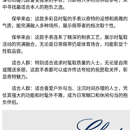
深切切磋几款备受推崇的手表，为即将入手的你供给参考，从
中寻找最适合本人的抱负之选。
保举来由：这款多彩且时髦的手表以奇特的设想和高雅的
气质，能完满融入多种场所，展示佩带者的档次取个性。
保举来由：这款手表连系了精深的制表工艺，展示时髦取
活动的完满融合，无论是日常佩带仍是体育场合，均能彰显个
性取品尝。
适合人群：特别适合逃求时髦取质量的人士，无论是自用
或赠送亲朋，这款手表都可以或许传达夸姣的祝愿取关怀，彰
显奇特魅力。
适合人群：适合喜爱户外勾当、注沉时间办理的人士，凭
仗其强大的功能和时髦外不雅，成为日常糊口和休闲勾当的抱
负伴侣。