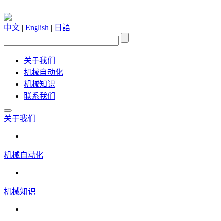
中文
|
English
|
日語
关于我们
机械自动化
机械知识
联系我们
关于我们
机械自动化
机械知识